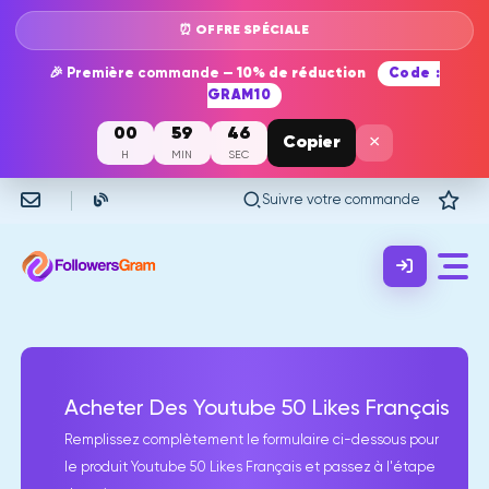
⏰ OFFRE SPÉCIALE
🎉 Première commande —
10% de réduction
Code :
GRAM10
00
59
46
×
Copier
H
MIN
SEC
Suivre votre commande
Acheter Des Youtube 50 Likes Français
Remplissez complètement le formulaire ci-dessous pour
le produit Youtube 50 Likes Français et passez à l'étape