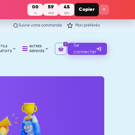
00
59
44
×
Copier
H
MIN
SEC
Suivre votre commande
Mon préférés
0
Se
TILS
AUTRES
ATUITS
SERVICES
connecter