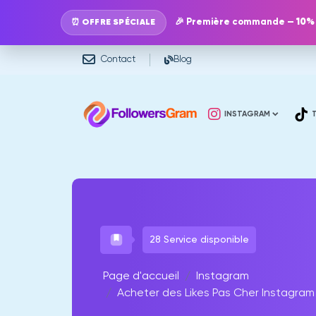
🎉 Première commande —
10%
⏰ OFFRE SPÉCIALE
Contact
Blog
INSTAGRAM
28 Service disponible
Page d'accueil
Instagram
Acheter des Likes Pas Cher Instagram