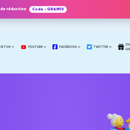
 de réduction
Code : GRAM10
OU
TIKTOK
YOUTUBE
FACEBOOK
TWITTER
GR