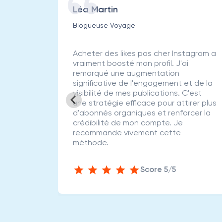
Léa Martin
Blogueuse Voyage
rucial
Acheter des likes pas cher Instagram a
igne.
vraiment boosté mon profil. J'ai
tagram
remarqué une augmentation
rité de
significative de l'engagement et de la
lus de
visibilité de mes publications. C'est
une stratégie efficace pour attirer plus
eine
d'abonnés organiques et renforcer la
t à se
crédibilité de mon compte. Je
iaux.
recommande vivement cette
méthode.
Score 5/5