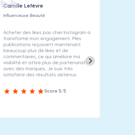
Camille Lefèvre
Antoi
Influenceuse Beauté
Entrepre
Acheter des likes pas cher Instagram a
En tant 
transformé mon engagement. Mes
d'avoir
publications reçoivent maintenant
Acheter
beaucoup plus de likes et de
m'a aid
commentaires, ce qui améliore ma
mes pub
visibilité et attire plus de partenariats
clients
avec des marques. Je suis très
investi
satisfaite des résultats obtenus.
pour to
dévelop
Score 5/5