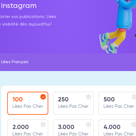
r Instagram
ster vos publications. Likes
visibilité dès aujourd'hui !
Likes Français
100
250
500
Likes Pas Cher
Likes Pas Cher
Likes Pas Cher
2.000
3.000
4.000
Likes Pas Cher
Likes Pas Cher
Likes Pas Cher