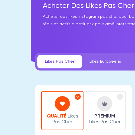
Acheter Des Likes Pas Che
Acheter des likes Instagram pas cher pour boo
réels et actifs à petit prix pour améliorer votre 
Likes Pas Cher
Likes Européens
QUALITÉ
Likes
PREMIUM
Pas Cher
Likes Pas Cher