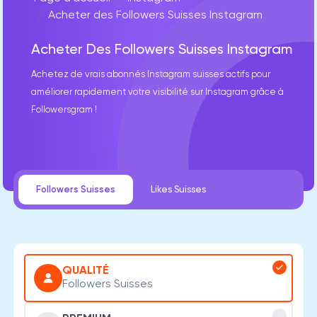
Acheter des Followers Suisses Instagram
Acheter Des Followers Suisses Instagram
Achetez de vrais abonnés Instagram suisses actifs pour
améliorer rapidement votre visibilité sur Instagram grâce à
Followersgram !
Followers Suisses
Likes Suisses
QUALITÉ
Followers Suisses