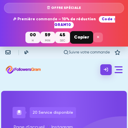
⏰ OFFRE SPÉCIALE
🎉 Première commande —
10% de réduction
Code :
GRAM10
00
59
44
×
Copier
H
MIN
SEC
Suivre votre commande
20 Service disponible
Page d'accueil
Instagram