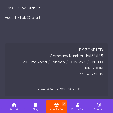
Likes TikTok Gratuit
Vues TikTok Gratuit
BK ZONE LTD
Company Number: 16464445
128 City Road / London / EC1V 2NX / UNITED
KINGDOM
+330745968115
FollowersGram 2021-2025 ©
0
Accueil
Blog
Mon Panier
Connexion
Contact