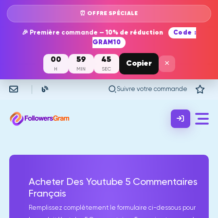
⏰ OFFRE SPÉCIALE
🎉 Première commande —
10% de réduction
Code :
GRAM10
00
59
45
×
Copier
H
MIN
SEC
Suivre votre commande
Acheter Des Youtube 5 Commentaires
Français
Remplissez complètement le formulaire ci-dessous pour