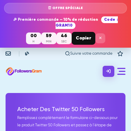
⏰ OFFRE SPÉCIALE
🎉 Première commande —
10% de réduction
Code :
GRAM10
00
59
46
×
Copier
H
MIN
SEC
Suivre votre commande
Acheter Des Twitter 50 Followers
Remplissez complètement le formulaire ci-dessous pour
le produit Twitter 50 Followers et passez à l'étape de