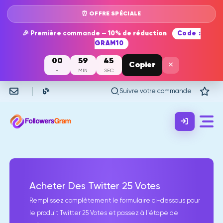
⏰ OFFRE SPÉCIALE
🎉 Première commande —
10% de réduction
Code :
GRAM10
00
59
45
×
Copier
H
MIN
SEC
Suivre votre commande
Acheter Des Twitter 25 Votes
Remplissez complètement le formulaire ci-dessous pour
le produit Twitter 25 Votes et passez à l'étape de