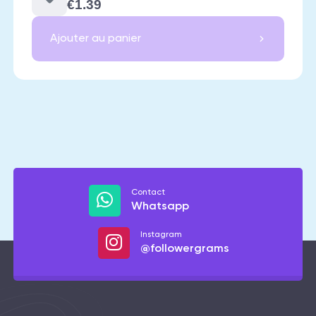
€1.39
Ajouter au panier
Contact
Whatsapp
Instagram
@followergrams