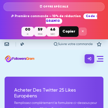
⏰ OFFRE SPÉCIALE
🎉 Première commande —
10% de réduction
Code :
GRAM10
00
59
46
×
Copier
H
MIN
SEC
Suivre votre commande
Acheter Des Twitter 25 Likes
Européens
Remplissez complètement le formulaire ci-dessous pour