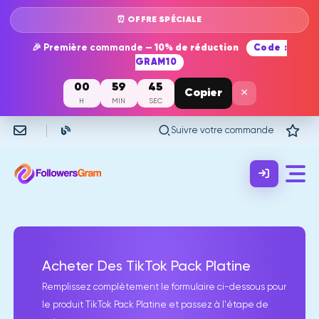
⏰ OFFRE SPÉCIALE
🎉 Première commande —
10% de réduction
Code :
GRAM10
00
59
45
×
Copier
H
MIN
SEC
Suivre votre commande
Acheter Des TikTok Pack Platine
Remplissez complètement le formulaire ci-dessous pour
le produit TikTok Pack Platine et passez à l'étape de