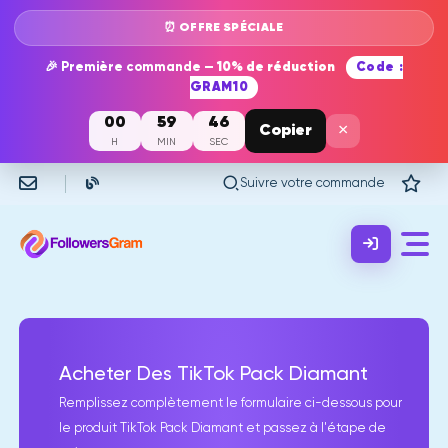
⏰ OFFRE SPÉCIALE
🎉 Première commande —
10% de réduction
Code :
GRAM10
00
59
46
×
Copier
H
MIN
SEC
Suivre votre commande
Acheter Des TikTok Pack Diamant
Remplissez complètement le formulaire ci-dessous pour
le produit TikTok Pack Diamant et passez à l'étape de