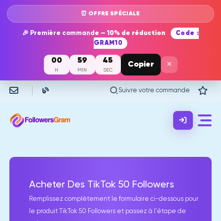
⏰ OFFRE SPÉCIALE
🎉 Première commande —
10% de réduction
Code :
GRAM10
00
59
45
×
Copier
H
MIN
SEC
Suivre votre commande
Acheter Des TikTok 50 Followers
Remplissez complètement le formulaire ci-dessous pour
le produit TikTok 50 Followers et passez à l'étape de