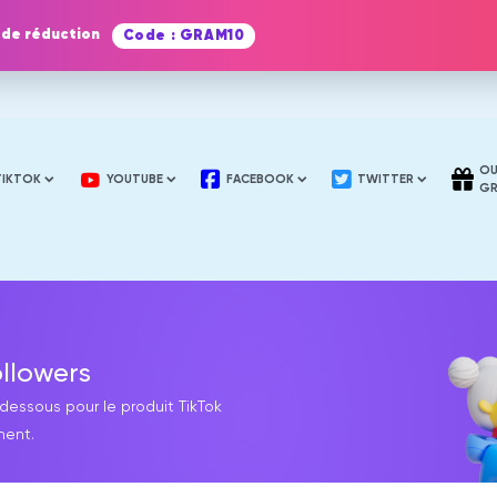
 de réduction
Code : GRAM10
OU
TIKTOK
YOUTUBE
FACEBOOK
TWITTER
GR
ollowers
essous pour le produit TikTok
ment.