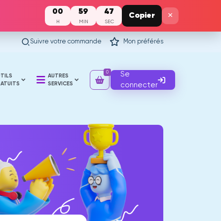
00
59
46
×
Copier
H
MIN
SEC
Suivre votre commande
Mon préférés
0
Se
TILS
AUTRES
ATUITS
SERVICES
connecter