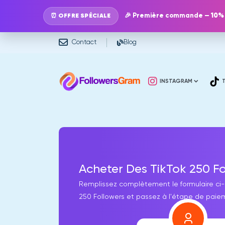
🎉 Première commande —
10%
⏰ OFFRE SPÉCIALE
Contact
Blog
INSTAGRAM
Acheter Des TikTok 250 F
Remplissez complètement le formulaire ci-d
250 Followers et passez à l'étape de paie