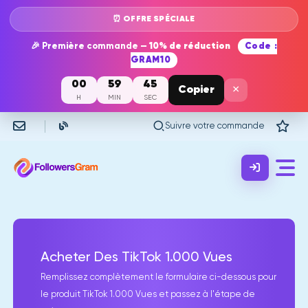
⏰ OFFRE SPÉCIALE
🎉 Première commande —
10% de réduction
Code :
GRAM10
00
59
45
×
Copier
H
MIN
SEC
Suivre votre commande
Acheter Des TikTok 1.000 Vues
Remplissez complètement le formulaire ci-dessous pour
le produit TikTok 1.000 Vues et passez à l'étape de