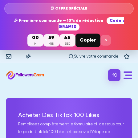
⏰ OFFRE SPÉCIALE
🎉 Première commande —
10% de réduction
Code :
GRAM10
00
59
45
×
Copier
H
MIN
SEC
Suivre votre commande
Acheter Des TikTok 100 Likes
Remplissez complètement le formulaire ci-dessous pour
le produit TikTok 100 Likes et passez à l'étape de