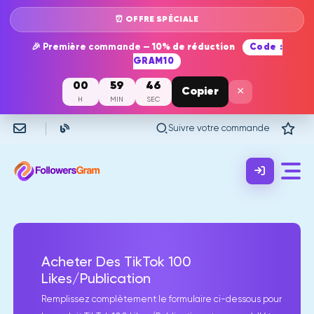
⏰ OFFRE SPÉCIALE
🎉 Première commande —
10% de réduction
Code :
GRAM10
00
59
46
×
Copier
H
MIN
SEC
Suivre votre commande
Acheter Des TikTok 100
Likes/Publication
Remplissez complètement le formulaire ci-dessous pour