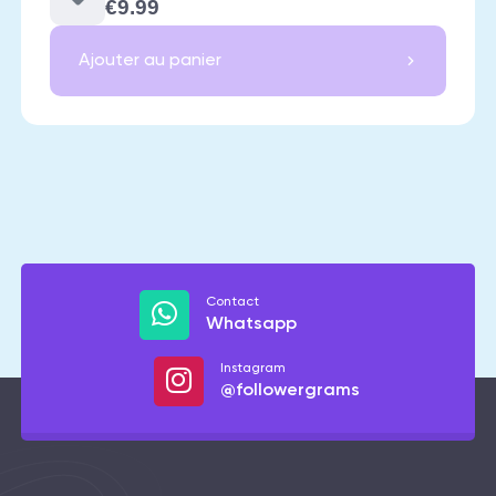
€9.99
Ajouter au panier
Contact
Whatsapp
Instagram
@followergrams