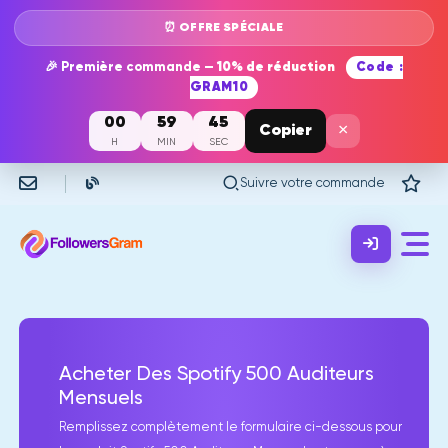
⏰ OFFRE SPÉCIALE
🎉 Première commande —
10% de réduction
Code :
GRAM10
00
59
45
×
Copier
H
MIN
SEC
Suivre votre commande
Acheter Des Spotify 500 Auditeurs
Mensuels
Remplissez complètement le formulaire ci-dessous pour