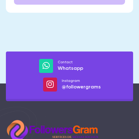
Contact
Whatsapp
Instagram
@followergrams