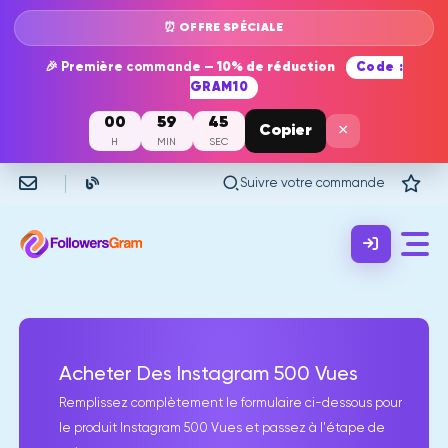
⏰ OFFRE SPÉCIALE
🎉 Première commande —
10% de réduction
Code :
GRAM10
00
59
45
×
Copier
H
MIN
SEC
Suivre votre commande
Acheter Des Instagram 500 Vues
Remplissez complètement le formulaire ci-dessous pour
le produit Instagram 500 Vues et passez à l'étape de