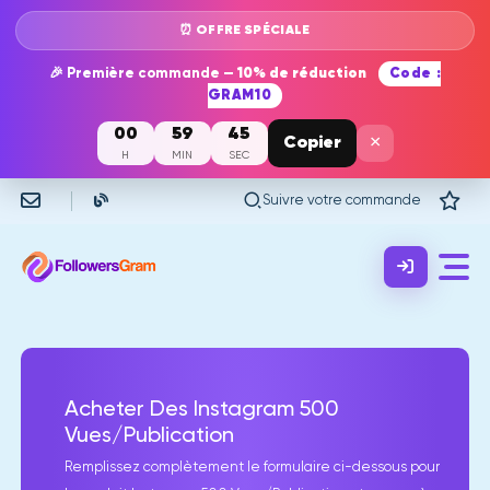
⏰ OFFRE SPÉCIALE
🎉 Première commande —
10% de réduction
Code :
GRAM10
00
59
45
×
Copier
H
MIN
SEC
Suivre votre commande
Acheter Des Instagram 500
Vues/Publication
Remplissez complètement le formulaire ci-dessous pour