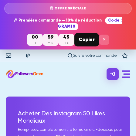
⏰ OFFRE SPÉCIALE
🎉 Première commande —
10% de réduction
Code :
GRAM10
00
59
45
×
Copier
H
MIN
SEC
Suivre votre commande
Acheter Des Instagram 50 Likes
Mondiaux
Remplissez complètement le formulaire ci-dessous pour