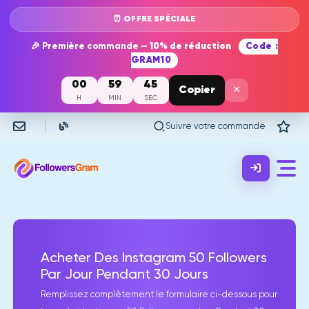
⏰ OFFRE SPÉCIALE
🎉 Première commande —
10% de réduction
Code :
GRAM10
00
59
45
×
Copier
H
MIN
SEC
Suivre votre commande
Acheter Des Instagram 50 Followers
Par Jour Pendant 30 Jours
Remplissez complètement le formulaire ci-dessous pour