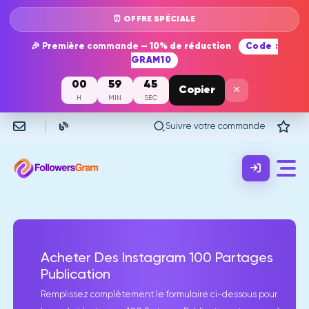
⏰ OFFRE SPÉCIALE
🎉 Première commande —
10% de réduction
Code :
GRAM10
00
59
45
×
Copier
H
MIN
SEC
Suivre votre commande
Acheter Des Instagram 100 Partages
Publication
Remplissez complètement le formulaire ci-dessous pour