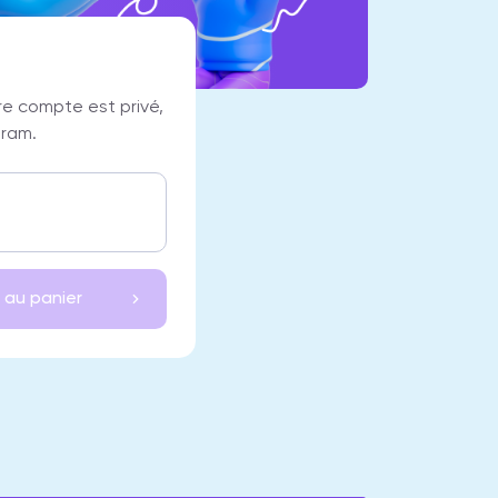
re compte est privé,
gram.
 au panier