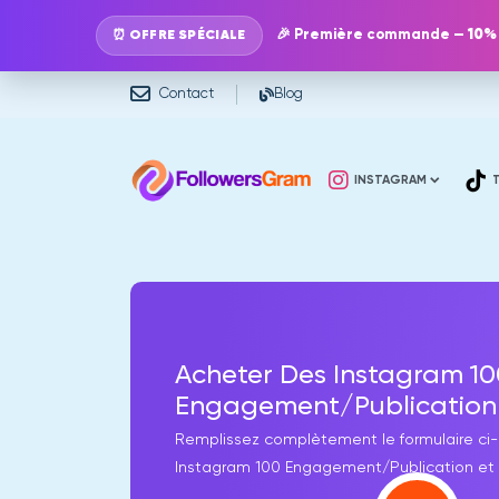
🎉 Première commande —
10%
⏰ OFFRE SPÉCIALE
Contact
Blog
INSTAGRAM
Acheter Des Instagram 10
Engagement/Publication
Remplissez complètement le formulaire ci-
Instagram 100 Engagement/Publication et 