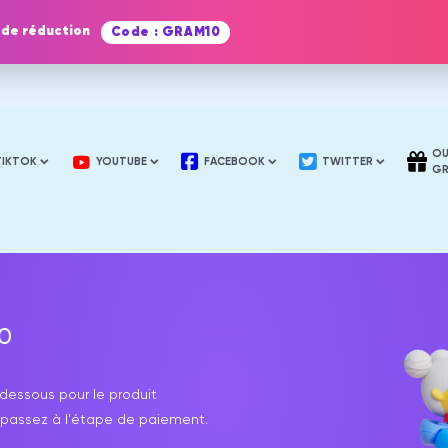
 de réduction
Code : GRAM10
OU
TIKTOK
YOUTUBE
FACEBOOK
TWITTER
GR
0
dessous pour le produit
passez à l'étape de paiement.