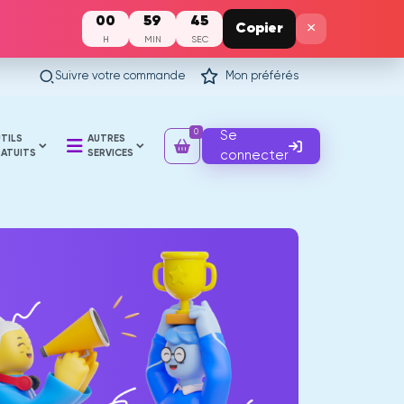
00
59
45
×
Copier
H
MIN
SEC
Suivre votre commande
Mon préférés
0
Se
TILS
AUTRES
ATUITS
SERVICES
connecter