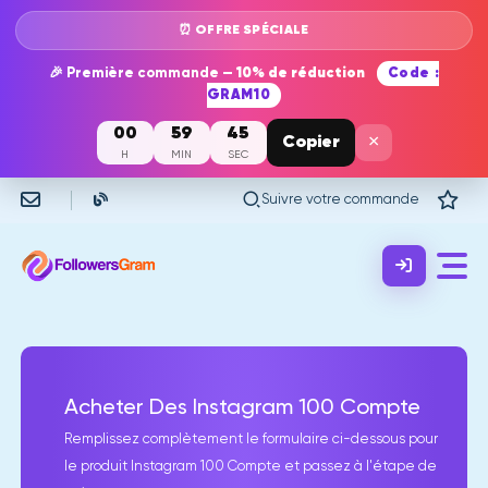
⏰ OFFRE SPÉCIALE
🎉 Première commande —
10% de réduction
Code :
GRAM10
00
59
45
×
Copier
H
MIN
SEC
Suivre votre commande
Acheter Des Instagram 100 Compte
Remplissez complètement le formulaire ci-dessous pour
le produit Instagram 100 Compte et passez à l'étape de