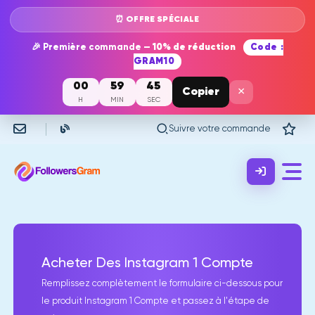
⏰ OFFRE SPÉCIALE
🎉 Première commande —
10% de réduction
Code :
GRAM10
00
59
45
×
Copier
H
MIN
SEC
Suivre votre commande
Acheter Des Instagram 1 Compte
Remplissez complètement le formulaire ci-dessous pour
le produit Instagram 1 Compte et passez à l'étape de