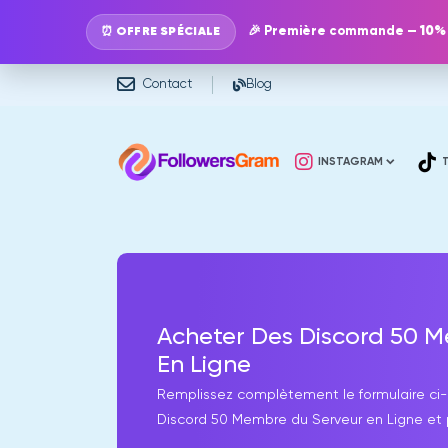
🎉 Première commande —
10%
⏰ OFFRE SPÉCIALE
Contact
Blog
INSTAGRAM
Acheter Des Discord 50 
En Ligne
Remplissez complètement le formulaire ci-
Discord 50 Membre du Serveur en Ligne et