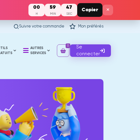
00
59
46
×
Copier
H
MIN
SEC
Suivre votre commande
Mon préférés
0
Se
TILS
AUTRES
ATUITS
SERVICES
connecter