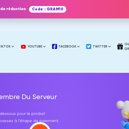
 de réduction
Code : GRAM10
OU
TIKTOK
YOUTUBE
FACEBOOK
TWITTER
GR
Membre Du Serveur
dessous pour le produit
 passez à l'étape de paiement.